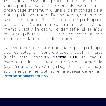
17 august 2026. În procesul de selecţie a
participanţilor se va ţine cont de vechimea în
organizaţie (minimum 6 luni) și de motivaţia de a
participa la eveniment. De asemenea, persoanele
selectate trebuie să aibă acordul de participare
din partea Consiliului Centrului Local, să fie
membru activ în cadrul organizaţiei şi să aibă
cotizaţia plătită la zi. Ulterior, cei selectați vor
primi formularul oficial de înscriere.
La evenimentele internaţionale pot participa
doar cercetaşi din Centrele Locale legal înființate
(filiale care respectă
decizia CD
). În cadrul
evenimentului se poartă uniforma națională
(eșarfă națională și cămașa bej). Pentru informaţii
suplimentare, ne poţi scrie la adresa de e-mail:
international@scout.ro
.