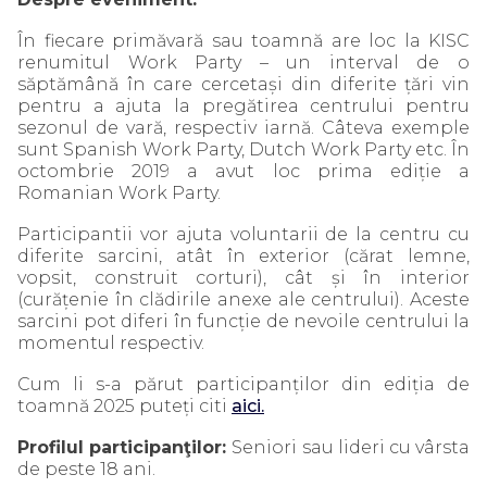
În fiecare primăvară sau toamnă are loc la KISC
renumitul Work Party – un interval de o
săptămână în care cercetași din diferite țări vin
pentru a ajuta la pregătirea centrului pentru
sezonul de vară, respectiv iarnă. Câteva exemple
sunt Spanish Work Party, Dutch Work Party etc. În
octombrie 2019 a avut loc prima ediție a
Romanian Work Party.
Participantii vor ajuta voluntarii de la centru cu
diferite sarcini, atât în exterior (cărat lemne,
vopsit, construit corturi), cât și în interior
(curățenie în clădirile anexe ale centrului). Aceste
sarcini pot diferi în funcție de nevoile centrului la
momentul respectiv.
Cum li s-a părut participanților din ediția de
toamnă 2025 puteți citi
aici.
Profilul participanţilor:
Seniori sau lideri cu vârsta
de peste 18 ani.