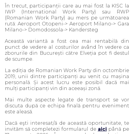
În trecut, participanții care au mai fost la KISC la
IWP (International Work Party) sau RWP
(Romanian Work Party) au mers pe următoarea
rută: Aeroport Otopeni-> Aeroport Milano-> Gara
Milano-> Domodossola-> Kandersteg
Această variantă a fost cea mai rentabilă din
punct de vedere al costurilor având în vedere ca
zborurile din București către Elveția pot fi destul
de scumpe.
La ediția de Romanian Work Party din octombrie
2019, unii dintre participanți au venit cu mașina
personală. Și acest lucru este posibil dacă mai
mulți participanți vin din aceeași zonă.
Mai multe aspecte legate de transport se vor
discuta după ce echipa finală pentru eveniment
este aleasă.
Dacă eşti interesat/ă de această oportunitate, te
invităm să completezi formularul de
aici
până pe