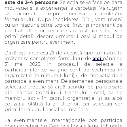
este de 3-4 persoane
. Selecția se va face pe baza
motivației și a experienței la cercetași. Vă rugăm
să acordați timpul necesar completării
formularului. După închiderea DDL, vom reveni
cu un răspuns către toți cei înscriși indiferent de
rezultat. Ulterior cei care au fost acceptați vor
primi detalii despre următorii pași și modul de
organizare pentru eveniment.
Dacă eşti interesat/ă de această oportunitate, te
invităm să completezi formularul de
aici
până pe
31 mai 2025. În procesul de selecţie a
participanţilor se va ţine cont de vechimea în
organizaţie (minimum 6 luni) și de motivaţia de a
participa la eveniment. De asemenea, persoanele
selectate trebuie să aibă acordul de participare
din partea Consiliului Centrului Local, să fie
membru activ în cadrul organizaţiei şi să aibă
cotizaţia plătită la zi. Ulterior, cei selectați vor
primi formularul oficial de înscriere.
La evenimentele internaţionale pot participa
doar cercetaşi din Centrele Locale legal înfiinţate