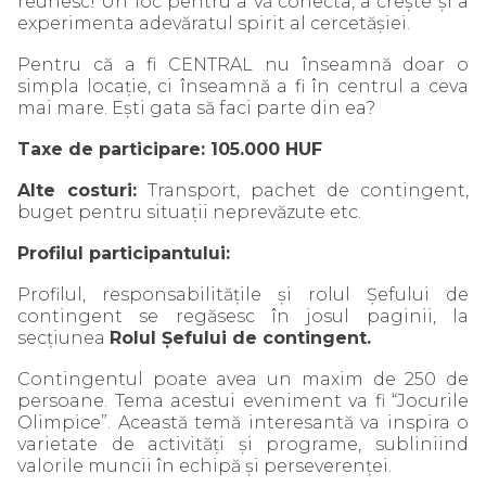
reunesc! Un loc pentru a vă conecta, a crește și a
experimenta adevăratul spirit al cercetășiei.
Pentru că a fi CENTRAL nu înseamnă doar o
simpla locație, ci înseamnă a fi în centrul a ceva
mai mare. Ești gata să faci parte din ea?
Taxe de participare: 105.000 HUF
Alte costuri:
Transport, pachet de contingent,
buget pentru situații neprevăzute etc.
Profilul participantului:
Profilul, responsabilitățile și rolul Șefului de
contingent se regăsesc în josul paginii, la
secțiunea
Rolul Șefului de contingent.
Contingentul poate avea un maxim de 250 de
persoane. Tema acestui eveniment va fi “Jocurile
Olimpice”. Această temă interesantă va inspira o
varietate de activități și programe, subliniind
valorile muncii în echipă și perseverenței.