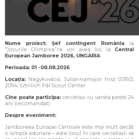
Nume proiect:
Șef contingent România
la
“Jocurile Olimpice”ce vor avea loc la
Central
European Jamboree 2026, UNGARIA
Perioada:
01 -08.08.2026
Locația:
Nagykovácsi, Juliannamajor hrsz 0139/2,
2094, Sztrilich Pál Scout Center
Cine poate participa:
cercetași cu varsta peste 24
ani (recomandat)
Despre eveniment:
Jamboreea Europei Centrale este mai mult decât
o simplă adunare – este locul în care cercetașii se