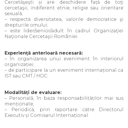
Cercetăşeşti și are deschidere față de toţi
cercetaşii, indiferent etnie, religie sau orientare
sexuală;
– respectă diversitatea, valorile democratice şi
drepturile omului;
– este lider/senior/adult în cadrul Organizaţiei
Naţionale Cercetaşii României.
Experiență anterioară necesară:
– în organizarea unui eveniment în interiorul
organizației;
– de participare la un eveniment internațional ca
IST sau CMT / HOC.
Modalități de evaluare:
– Personală, în baza responsabilităților mai sus
menționate;
– Periodică, prin raportare către Directorul
Executiv și Comisarul Internațional.