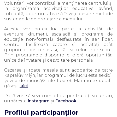
Voluntarii vor contribui la menținerea centrului și
la organizarea activităților educative, având,
totodată, oportunitatea să învețe despre metode
sustenabile de protejare a mediului.
Aceștia vor putea lua parte la activități de
aventură, drumeții, escaladă și programe de
educație non-formală desfășurate în aer liber.
Centrul facilitează cazare și activități atât
grupurilor de cercetași, cât și celor non-scout.
Prin programele disponibile, oferă oportunități
unice de învățare și dezvoltare personală.
Cazarea și toate mesele sunt acoperite de către
Kapralův Mlýn, iar programul de lucru este flexibil
(5 zile de muncă/2 zile libere). Mai multe detalii
găsești
aici
.
Dacă vrei să vezi cum a fost pentru alți voluntari,
urmărește
Instagram
și
Facebook
.
Profilul participanților