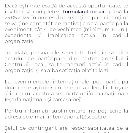
Dacă eşti interesat/ă de această oportunitate, te
invităm să completezi
formularul de aici
până la
25.05.2025. În procesul de selecţie a participanţilor
se va ţine cont atât de motivaţia de a participa la
eveniment, cât și de vechimea (minimum 6 luni),
experiența și implicarea activă în cadrul
organizației.
Totodată, persoanele selectate trebuie să aibă
acordul de participare din partea Consiliului
Centrului Local, să fie membri activi în cadrul
organizaţiei şi să aibă cotizaţia plătită la zi.
La evenimentele internaţionale pot participa
doar cercetaşi din Centrele Locale legal înfiinţate
şi în cadrul acestora se poartă uniforma naţională
(eşarfa naţională şi cămaşa bej).
Pentru informaţii suplimentare, ne poţi scrie la
adresa de e-mail: international@scout.ro.
Șeful de contingent are responsabilitatea de a