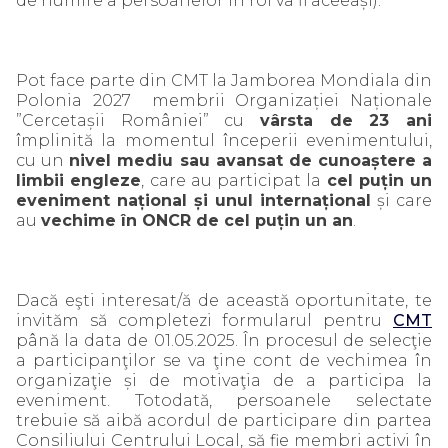
de numire a persoanelor în rol va fi aceeași).
Pot face parte din CMT la Jamborea Mondiala din
Polonia 2027 membrii Organizației Naționale
”Cercetașii României” cu
vârsta de 23 ani
împlinită la momentul începerii evenimentului,
cu un
nivel mediu sau avansat de cunoaștere a
limbii engleze
, care au participat la
cel puțin un
eveniment național și unul internațional
și care
au
vechime în ONCR de cel puțin un an
.
Dacă eşti interesat/ă de această oportunitate, te
invităm să completezi formularul pentru
CMT
până la data de 01.05.2025. În procesul de selecţie
a participanţilor se va ţine cont de vechimea în
organizaţie și de motivaţia de a participa la
eveniment. Totodată, persoanele selectate
trebuie să aibă acordul de participare din partea
Consiliului Centrului Local, să fie membri activi în