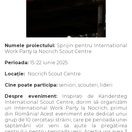
Numele proiectului:
Sprijin pentru
International
Work Party la Nocrich Scout Centre
Perioada:
15-22 iunie 2025
Locație:
Nocrich Scout Centre
Cine poate participa:
seniori, scouteri, lideri
Despre eveniment:
Inspirați de Kandersteg
International Scout Centre, dorim să organizăm
un International Work Party la Nocrich, primul
din România! Acest eveniment este dedicat unui
grup de 10 cercetași străini, care pe perioada unei
săptămâni vor veni să ajute la pregătirea
centrului pentru perioada verii. Aceștia vor avea 3