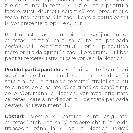
zile de muncă la centru și 3 zile libere pentru a
face excursii, drumeții, ceramică, etc., precum și o
seară internațională în cadrul căreia participanții
își vor prezenta propriile culturi.
Pentru asta, avem nevoie de sprijinul unor
cercetași români care să ajute pe perioada
desfășurării evenimentului, prin pregătirea
meselor și a da ajutor în cadrul programului liber
pentru cercetașii străini care vor veni la Nocrich.
Profilul participantului:
Seniori, scouteri sau lideri
vorbitori de limba engleză, săritori și deschiși
spre a ajuta un grup de cercetași străini care nu
se cunosc de dinainte să se simtă ca acasă timp
de o săptămână la Nocrich. Vor avea prioritate
cercetașii care sunt disponibili pe toată perioada
desfășurării evenimentului.
Costuri:
Mesele și cazarea sunt asigurate,
cercetașii trebuind să își acopere cheltuielile de
transport până la și de la Nocrich (există