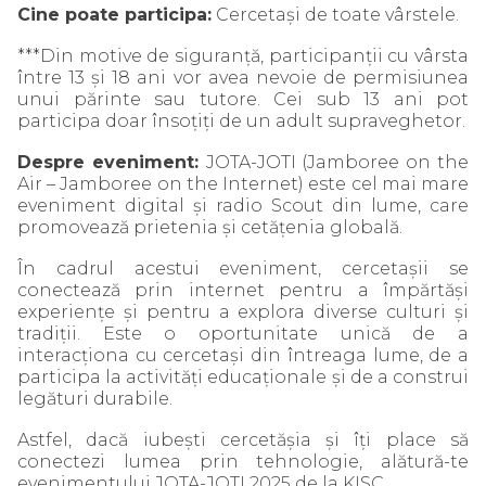
Cine poate participa:
Cercetași de toate vârstele.
***Din motive de siguranță, participanții cu vârsta
între 13 și 18 ani vor avea nevoie de permisiunea
unui părinte sau tutore. Cei sub 13 ani pot
participa doar însoțiți de un adult supraveghetor.
Despre eveniment:
JOTA-JOTI (Jamboree on the
Air – Jamboree on the Internet) este cel mai mare
eveniment digital și radio Scout din lume, care
promovează prietenia și cetățenia globală.
În cadrul acestui eveniment, cercetașii se
conectează prin internet pentru a împărtăși
experiențe și pentru a explora diverse culturi și
tradiții. Este o oportunitate unică de a
interacționa cu cercetași din întreaga lume, de a
participa la activități educaționale și de a construi
legături durabile.
Astfel, dacă iubești cercetășia și îți place să
conectezi lumea prin tehnologie, alătură-te
evenimentului JOTA-JOTI 2025 de la KISC.