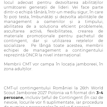
locul adecvat pentru dezvoltarea abilităților
următoarei generații de lideri. Vei face parte
dintr-o echipă tânără, într-un mediu sigur, în care
îți poți testa, îmbunătăți și dezvolta abilitățile de
management a oamenilor și a timpului,
abilitatea de a soluționa eficient problemele,
ascultarea activă, flexibilitatea, crearea de
materiale promoționale pentru pachetul de
contingent, dar și utilizarea rețelelor de
socializare. Pe lângă toate acestea, membrii
echipei de management a contingentului
reprezintă ONCR la nivel internațional.
Membrii CMT vor campa în locația jamboreei, în
zona adulților.
CMT-ul contingentului României la 26th World
Scout Jamboree 2027 Polonia va fi format din
3-4
persoane,
inclusiv Șeful de Contingent (În caz de
nevoie, locurile vor fi suplimentate, iar procedura