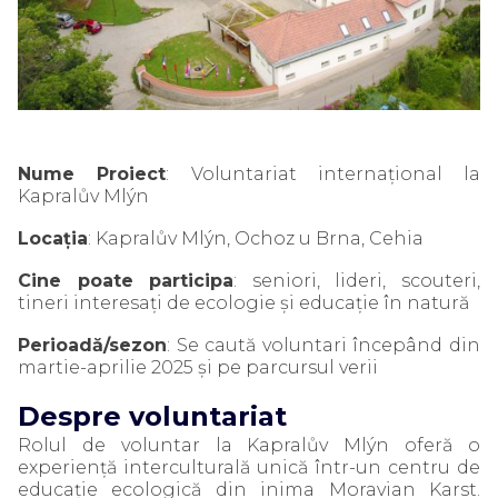
Nume Proiect
: Voluntariat internațional la
Kapralův Mlýn
Locația
: Kapralův Mlýn, Ochoz u Brna, Cehia
Cine poate participa
: seniori, lideri, scouteri,
tineri interesați de ecologie și educație în natură
Perioadă/sezon
: Se caută voluntari începând din
martie-aprilie 2025 și pe parcursul verii
Despre voluntariat
Rolul de voluntar la Kapralův Mlýn oferă o
experiență interculturală unică într-un centru de
educație ecologică din inima Moravian Karst.