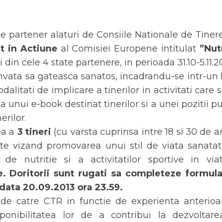
e partener alaturi de Consiile Nationale de Tineret
t in Actiune
al Comisiei Europene intitulat
”Nut
din cele 4 state partenere, in perioada 31.10-5.11.2
r invata sa gateasca sanatos, incadrandu-se intr-un
alitati de implicare a tinerilor in activitati care
a unui e-book destinat tinerilor si a unei pozitii pu
erilor.
ea a
3 tineri
(cu varsta cuprinsa intre 18 si 30 de an
te vizand promovarea unui stil de viata sanatatos
 de nutritie si a activitatilor sportive in vi
e
. Doritorii sunt rugati sa completeze formular
data 20.09.2013 ora 23.59.
ta de catre CTR in functie de experienta anterioa
sponibilitatea lor de a contribui la dezvoltar