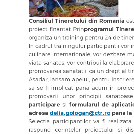
Consiliul Tineretului din Romania
est
proiect finantat Prin
programul Tinere
organiza un training pentru 24 de tineri 
In cadrul trainingului participantii vo
culinare internationale, vor dezbate mod
viata sanatos, vor contribui la elaborare
promovarea sanatatii, ca un drept al tin
Asadar, lansam apelul, pentru inscrier
sa se fi implicat pana acum in proiec
promovarii unor principii sanatoase
participare
si
formularul de aplicati
adresa
delia.gologan@ctr.ro
pana la 
Selectia participantilor va fi realiza
raspund cerintelor proiectului si di