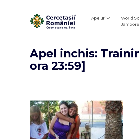
Apeluri
World S
Jambore
Apel inchis: Traini
ora 23:59]