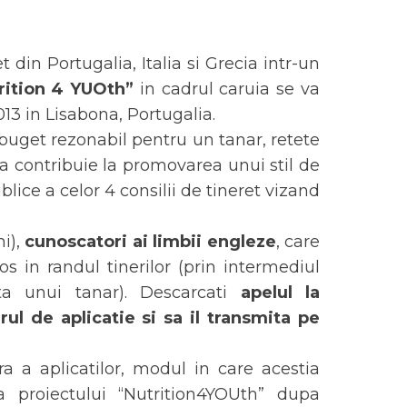
 din Portugalia, Italia si Grecia intr-un
rition 4 YUOth”
in cadrul caruia se va
013 in Lisabona, Portugalia.
 buget rezonabil pentru un tanar, retete
 sa contribuie la promovarea unui stil de
blice a celor 4 consilii de tineret vizand
i),
cunoscatori ai limbii engleze
, care
 in randul tinerilor (prin intermediul
ata unui tanar). Descarcati
apelul la
ul de aplicatie si sa il transmita pe
ra a aplicatilor, modul in care acestia
ea proiectului “Nutrition4YOUth” dupa