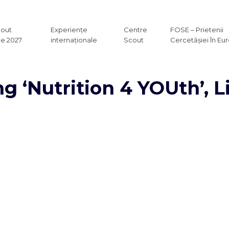
cout
Experiențe
Centre
FOSE – Prietenii
e 2027
internaționale
Scout
Cercetășiei în Eu
ng ‘Nutrition 4 YOUth’, 