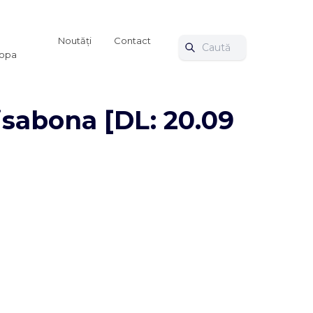
Noutăți
Contact
ropa
Lisabona [DL: 20.09