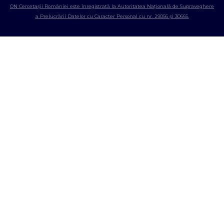
ON Cercetașii României este înregistrată la Autoritatea Națională de Supraveghere
a Prelucrării Datelor cu Caracter Personal cu nr. 29056 și 30665.