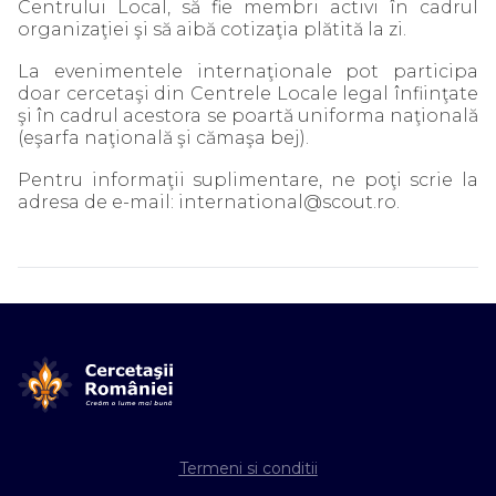
Centrului Local, să fie membri activi în cadrul
organizaţiei şi să aibă cotizaţia plătită la zi.
La evenimentele internaţionale pot participa
doar cercetaşi din Centrele Locale legal înfiinţate
şi în cadrul acestora se poartă uniforma naţională
(eşarfa naţională şi cămaşa bej).
Pentru informaţii suplimentare, ne poţi scrie la
adresa de e-mail: international@scout.ro.
Termeni si conditii