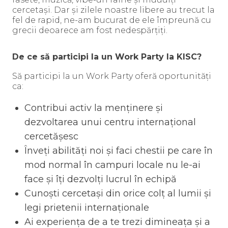
cercetași. Dar și zilele noastre libere au trecut la
fel de rapid, ne-am bucurat de ele împreună cu
grecii deoarece am fost nedespărțiți.
De ce să participi la un Work Party la KISC?
Să participi la un Work Party oferă oportunități
ca:
Contribui activ la menținere și
dezvoltarea unui centru internațional
cercetășesc
Înveți abilități noi și faci chestii pe care în
mod normal în campuri locale nu le-ai
face și îți dezvolți lucrul în echipă
Cunoști cercetași din orice colț al lumii și
legi prietenii internaționale
Ai experiența de a te trezi dimineața și a