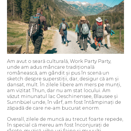
Am avut o seară culturală, Work Party Party,
unde am adus mâncare tradițională
românească, am gândit și pus în scenă un
sketch despre superstiții, dar, desigur că am și
dansat, mult. În zilele libere am mers pe munți,
am vizitat Thun, dar nu am stat locului. Am
văzut minunatul lac Oeschinensee, Blausee și
Sunnbüel unde, în vârf, am fost întâmpinați de
zăpadă de care ne-am bucurat enorm.
Overall, zilele de muncă au trecut foarte repede,
în special că mereu am fost înconjurați de
râsete, muzică, vibe-uri faine și muuulți