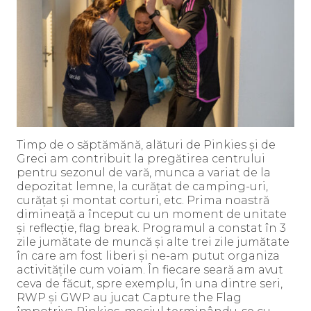
Timp de o săptămănă, alături de Pinkies și de
Greci am contribuit la pregătirea centrului
pentru sezonul de vară, munca a variat de la
depozitat lemne, la curățat de camping-uri,
curățat și montat corturi, etc. Prima noastră
dimineață a început cu un moment de unitate
și reflecție, flag break. Programul a constat în 3
zile jumătate de muncă și alte trei zile jumătate
în care am fost liberi și ne-am putut organiza
activitățile cum voiam. În fiecare seară am avut
ceva de făcut, spre exemplu, în una dintre seri,
RWP și GWP au jucat Capture the Flag