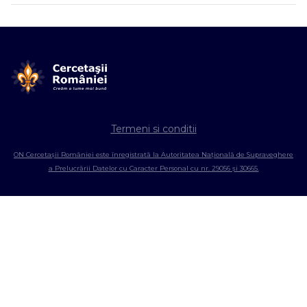
Termeni si conditii
ON Cercetașii României este înregistrată la Autoritatea Națională de Supraveghere
a Prelucrării Datelor cu Caracter Personal cu nr. 29056 și 30665.