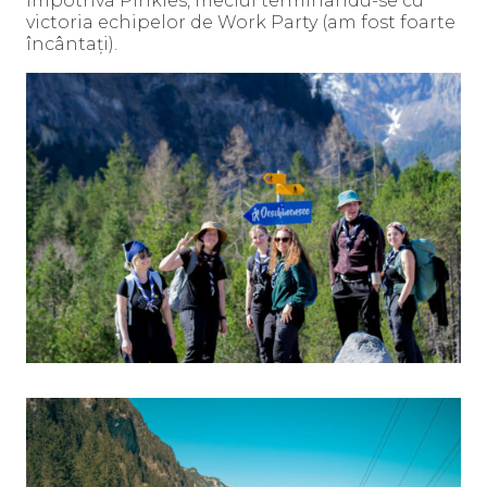
împotriva Pinkies, meciul terminându-se cu
victoria echipelor de Work Party (am fost foarte
încântați).