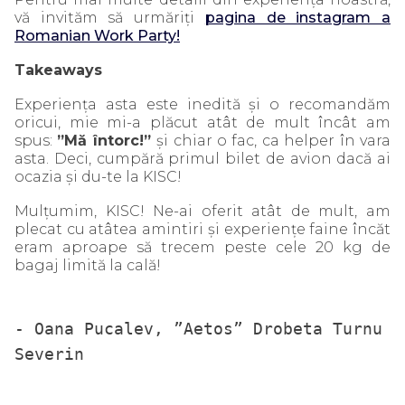
vă invităm să urmăriți
pagina de instagram a
Romanian Work Party!
Takeaways
Experiența asta este inedită și o recomandăm
oricui, mie mi-a plăcut atât de mult încât am
spus:
”Mă întorc!”
și chiar o fac, ca helper în vara
asta. Deci, cumpără primul bilet de avion dacă ai
ocazia și du-te la KISC!
Mulțumim, KISC! Ne-ai oferit atât de mult, am
plecat cu atâtea amintiri și experiențe faine încăt
eram aproape să trecem peste cele 20 kg de
bagaj limită la cală!
- Oana Pucalev, ”Aetos” Drobeta Turnu 
Severin