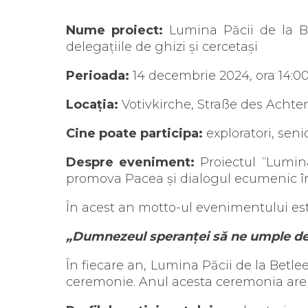
Nume proiect:
Lumina Păcii de la Be
delegațiile de ghizi și cercetași
Perioada:
14 decembrie 2024, ora 14:0
Locația:
Votivkirche, Straße des Achte
Cine poate participa:
exploratori, senio
Despre eveniment:
Proiectul “Lumina
promova Pacea și dialogul ecumenic în
În acest an motto-ul evenimentului est
„Dumnezeul speranței să ne umple de 
În fiecare an, Lumina Păcii de la Betl
ceremonie. Anul acesta ceremonia are 