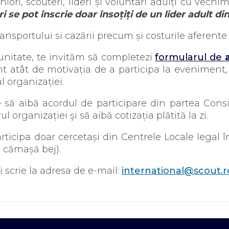
eniori, scouteri, lideri și voluntari adulți cu vec
i se pot înscrie doar însoțiți de un lider adult d
ansportului si cazării precum și costurile aferente 
unitate, te invităm să completezi
formularul de
cont atât de motivația de a participa la evenimen
l organizației.
 să aibă acordul de participare din partea Consil
 organizației şi să aibă cotizația plătită la zi.
icipa doar cercetași din Centrele Locale legal în
i cămașă bej).
 scrie la adresa de e-mail:
international@scout.r