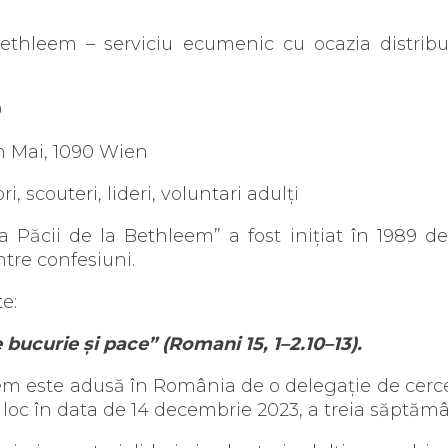
thleem – serviciu ecumenic cu ocazia distribui
0
n Mai, 1090 Wien
ri, scouteri, lideri, voluntari adulți
 Păcii de la Bethleem” a fost inițiat în 1989 de
tre confesiuni.
e:
bucurie și pace” (
Romani 15, 1–2.10–13).
eem este adusă în România de o delegație de cercet
loc în data de 14 decembrie 2023, a treia săptă