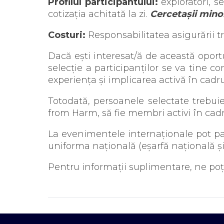
Profilul participantului:
exploratori, s
cotizația achitată la zi.
Cercetașii minor
Costuri:
Responsabilitatea asigurării tr
Dacă ești interesat/ă de această oport
selecție a participanților se va tine 
experiența și implicarea activă în cadru
Totodată, persoanele selectate trebuie
from Harm, să fie membri activi în cadrul
La evenimentele internaționale pot part
uniforma națională (eșarfă națională ș
Pentru informații suplimentare, ne poți