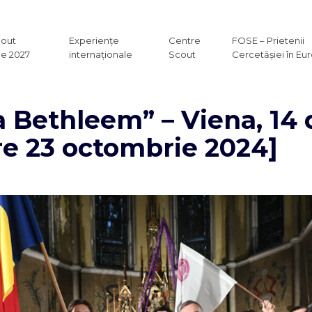
cout
Experiențe
Centre
FOSE – Prietenii
e 2027
internaționale
Scout
Cercetășiei în Eu
a Bethleem” – Viena, 1
re 23 octombrie 2024]