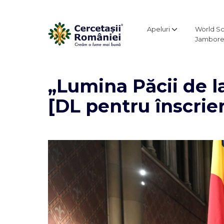
Apeluri
World S
Jambore
„Lumina Păcii de l
[DL pentru înscrie